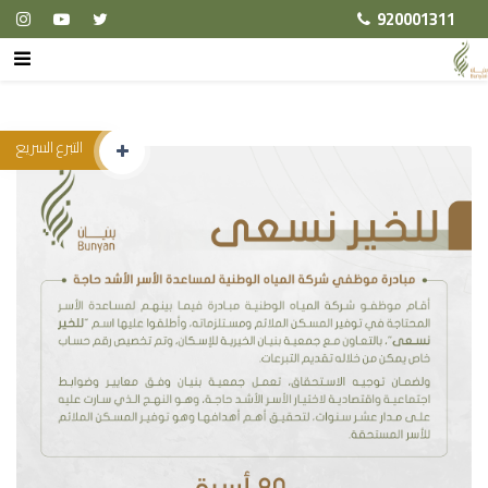
920001311
التبرع السريع