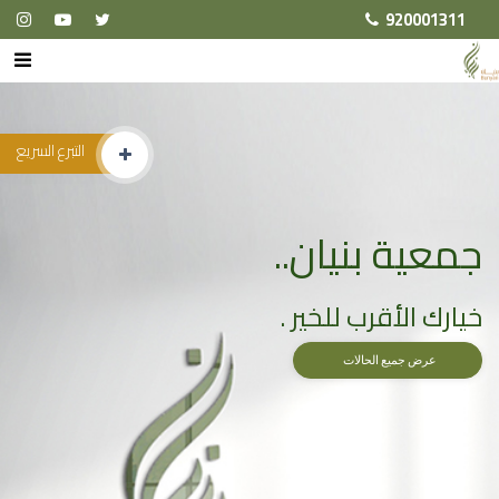
920001311
التبرع السريع
جمعية بنيان..
خيارك الأقرب للخير .
عرض جميع الحالات