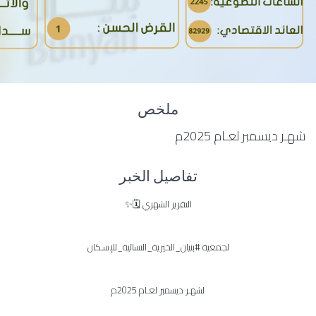
ملخص
شهـر ديسمبر لعـام 2025م
تفاصيل الخبر
التقرير الشهري 🗓✨
لجمعية #بنيان_الخيرية_النسائية_للإسـكان
لشهـر ديسمبر لعـام 2025م