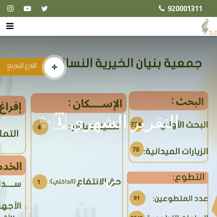
920001311
التبرع السريع
التقرير الشهري 🗓✨