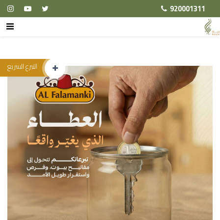
920001311
التبرع السريع