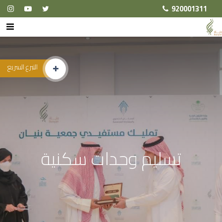
920001311
التبرع السريع
تسليم وحدات سكنية