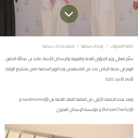
كافة المدونات
وحدات سكنية
تسليم وحدات سكنية
سلّم معالي وزير الشؤون البلدية والقروية والإسكان الأستاذ ماجد بن عبدالله الحقيل
اليوم في مدينة الرياض عدد من المستفيدين وحداتهم السكنية ضمن مشاريع الوزارة
للأسر الأشد حاجة.
وتعد هذه الدفعة الأولى من اتفاقية التملك الثلاثية بين @saudimomra و
@BunyanCharity و مؤسسة الإسكان التنموي