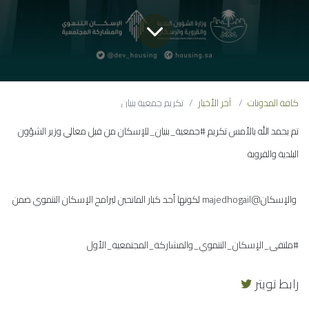
كافة المدونات
آخر الأخبار
تكريم جمعية بنيان
تم بحمد الله بالأمس تكريم #جمعية_بنيان_للإسكان من قبل معالي وزير الشؤون
البلدية والقروية
والإسكان@majedhogail لكونها أحد كبار المانحين لبرامج الإسكان التنموي ضمن
#ملتقى_الإسكان_التنموي_والمشاركة_المجتمعية_الأول
رابط تويتر