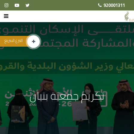
920001311
التبرع السريع
تكريم جمعية بنيان